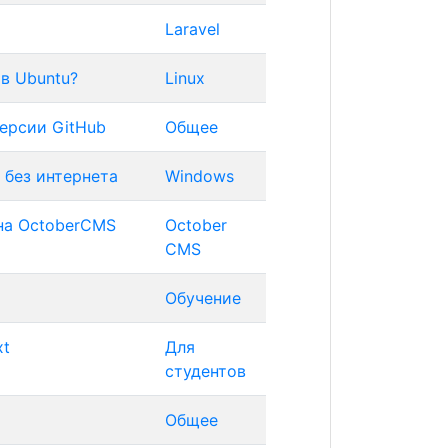
Laravel
в Ubuntu?
Linux
ерсии GitHub
Общее
 без интернета
Windows
 на OctoberCMS
October
CMS
Обучение
xt
Для
студентов
Общее