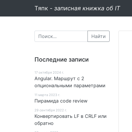
Тяпк -
записная книжка об IT
Найти
Последние записи
17 октября 2024 г.
Angular. Маршрут c 2
опциональными параметрами
11 мартa 2023 г.
Пирамида code review
29 сентября 2022 г.
Конвертировать LF в CRLF или
обратно