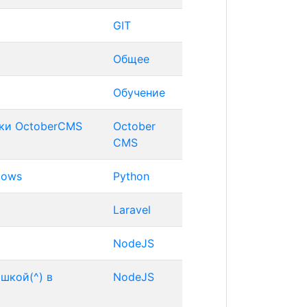
GIT
Общее
Обучение
нки OctoberCMS
October
CMS
dows
Python
Laravel
NodeJS
шкой(^) в
NodeJS