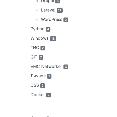
Drupal
5
Laravel
17
WordPress
2
Python
4
Windows
18
ГИС
2
GIT
7
EMC Networker
3
Личное
7
CSS
2
Docker
2