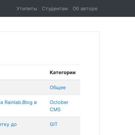
Утилиты
Студентам
Об авторе
Категории
Общее
 Rainlab.Blog в
October
CMS
етку до
GIT