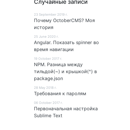
Случайные записи
23 September 2019 г.
Почему OctoberCMS? Моя
история
25 June 2020 г.
Angular. Показать spinner во
время навигации
19 October 2017 г.
NPM. Разница между
тильдой(~) и крышкой(^) в
package.json
28 May 2018 г.
Требования к паролям
06 October 2017 г.
Первоначальная настройка
Sublime Text