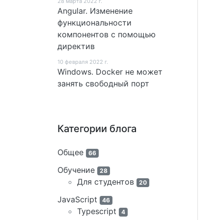
28 мартa 2022 г.
Angular. Изменение
функциональности
компонентов с помощью
директив
10 февраля 2022 г.
Windows. Docker не может
занять свободный порт
Категории блога
Общее
66
Обучение
28
Для студентов
20
JavaScript
46
Typescript
4