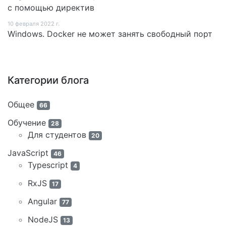
с помощью директив
10 февраля 2022 г.
Windows. Docker не может занять свободный порт
Категории блога
Общее
66
Обучение
28
Для студентов
20
JavaScript
46
Typescript
4
RxJS
17
Angular
77
NodeJS
13