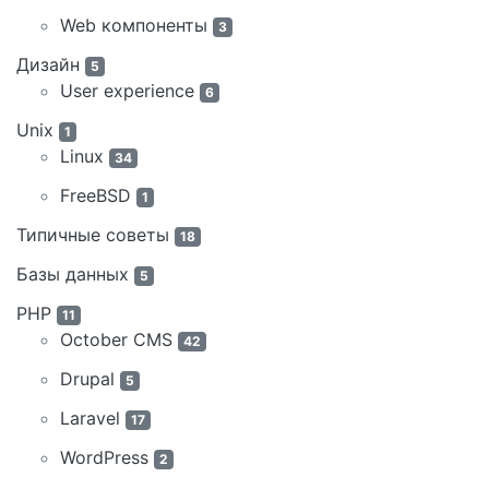
Web компоненты
3
Дизайн
5
User experience
6
Unix
1
Linux
34
FreeBSD
1
Типичные советы
18
Базы данных
5
PHP
11
October CMS
42
Drupal
5
Laravel
17
WordPress
2