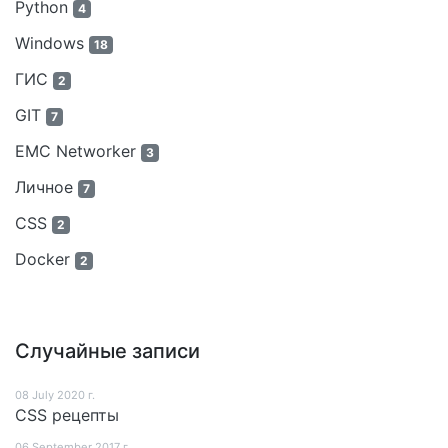
Python
4
Windows
18
ГИС
2
GIT
7
EMC Networker
3
Личное
7
CSS
2
Docker
2
Случайные записи
08 July 2020 г.
CSS рецепты
06 September 2017 г.