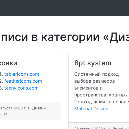
писи в категории «Ди
конки
8pt system
tablericons.com
Системный подход
feathericons.com
выбора размеров
teenyicons.com
элементов и
пространства, кратных 
Подход лежит в основе
Material Design
августа 2020 г.
в
Дизайн
,
щее
28 января 2020 г.
в
Дизайн