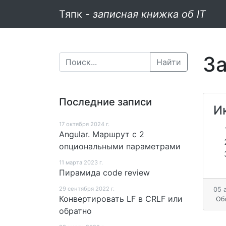
Тяпк -
записная книжка об IT
За
Найти
Последние записи
И
17 октября 2024 г.
Angular. Маршрут c 2
опциональными параметрами
11 мартa 2023 г.
Пирамида code review
29 сентября 2022 г.
05 
Конвертировать LF в CRLF или
Об
обратно