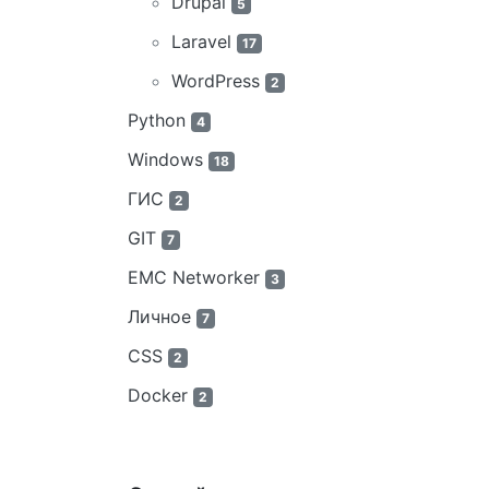
Drupal
5
Laravel
17
WordPress
2
Python
4
Windows
18
ГИС
2
GIT
7
EMC Networker
3
Личное
7
CSS
2
Docker
2