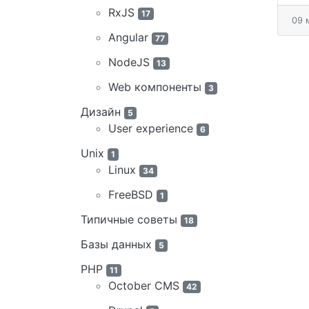
RxJS
17
09 
Angular
77
NodeJS
13
Web компоненты
3
Дизайн
5
User experience
6
Unix
1
Linux
34
FreeBSD
1
Типичные советы
18
Базы данных
5
PHP
11
October CMS
42