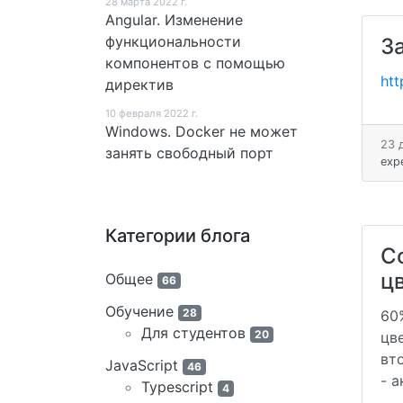
28 мартa 2022 г.
Angular. Изменение
функциональности
З
компонентов с помощью
htt
директив
10 февраля 2022 г.
Windows. Docker не может
23 
занять свободный порт
exp
Категории блога
С
ц
Общее
66
Обучение
28
60
Для студентов
20
цве
вт
JavaScript
46
- 
Typescript
4