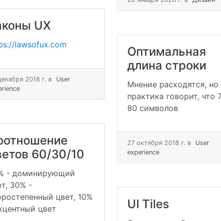
аконы UX
ps://lawsofux.com
Оптимальная
длина строки
декабря 2018 г.
в
User
Мнение расходятся, но
erience
практика говорит, что 
80 символов
оотношение
27 октября 2018 г.
в
User
ветов 60/30/10
experience
% - доминирующий
т, 30% -
оростепенный цвет, 10%
UI Tiles
акцентный цвет