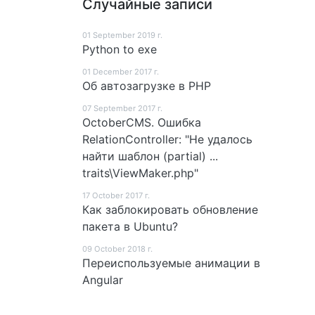
Случайные записи
01 September 2019 г.
Python to exe
01 December 2017 г.
Об автозагрузке в PHP
07 September 2017 г.
OctoberCMS. Ошибка
RelationController: "Не удалось
найти шаблон (partial) ...
traits\ViewMaker.php"
17 October 2017 г.
Как заблокировать обновление
пакета в Ubuntu?
09 October 2018 г.
Переиспользуемые анимации в
Angular