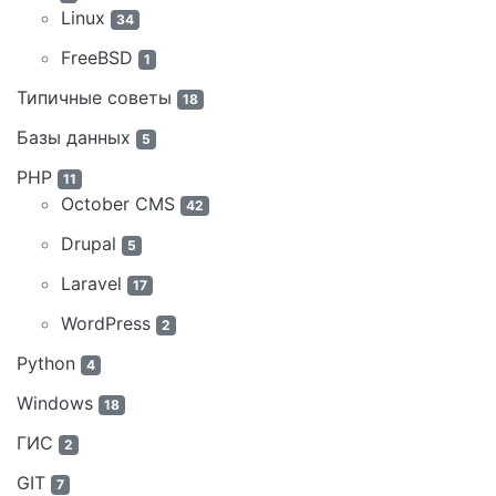
Linux
34
FreeBSD
1
Типичные советы
18
Базы данных
5
PHP
11
October CMS
42
Drupal
5
Laravel
17
WordPress
2
Python
4
Windows
18
ГИС
2
GIT
7