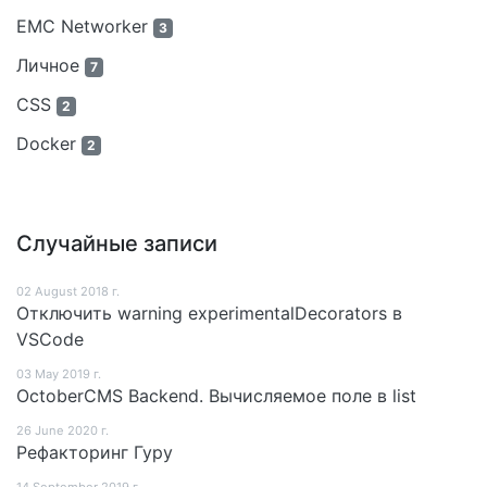
EMC Networker
3
Личное
7
CSS
2
Docker
2
Случайные записи
02 August 2018 г.
Отключить warning experimentalDecorators в
VSCode
03 May 2019 г.
OctoberCMS Backend. Вычисляемое поле в list
26 June 2020 г.
Рефакторинг Гуру