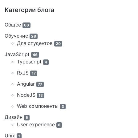
Категории блога
Общее
66
Обучение
28
Для студентов
20
JavaScript
46
Typescript
4
RxJS
17
Angular
77
NodeJS
13
Web компоненты
3
Дизайн
5
User experience
6
Unix
1