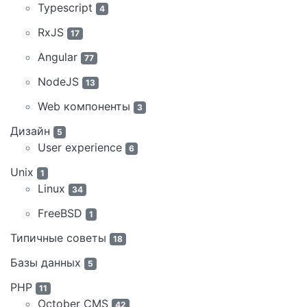
Typescript
4
RxJS
17
Angular
77
NodeJS
13
Web компоненты
3
Дизайн
5
User experience
6
Unix
1
Linux
34
FreeBSD
1
Типичные советы
18
Базы данных
5
PHP
11
October CMS
42