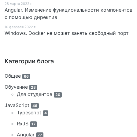
28 мартa 2022 г.
Angular. Изменение функциональности компонентов
с помощью директив
10 февраля 2022 г.
Windows. Docker не может занять свободный порт
Категории блога
Общее
66
Обучение
28
Для студентов
20
JavaScript
46
Typescript
4
RxJS
17
Angular
77