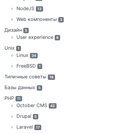
NodeJS
13
Web компоненты
3
Дизайн
5
User experience
6
Unix
1
Linux
34
FreeBSD
1
Типичные советы
18
Базы данных
5
PHP
11
October CMS
42
Drupal
5
Laravel
17