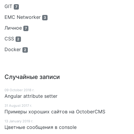
GIT
7
EMC Networker
3
Личное
7
CSS
2
Docker
2
Случайные записи
09 October 2018 г.
Angular attribute setter
31 August 2017 г.
Примеры хороших сайтов на OctoberCMS
13 January 2019 г.
Цветные сообщения в console