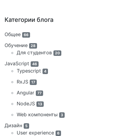
Категории блога
Общее
66
Обучение
28
Для студентов
20
JavaScript
46
Typescript
4
RxJS
17
Angular
77
NodeJS
13
Web компоненты
3
Дизайн
5
User experience
6