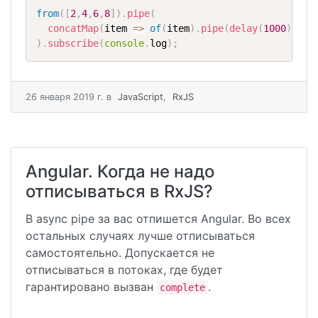
from
(
[
2
,
4
,
6
,
8
]
)
.
pipe
(
concatMap
(
item 
=>
of
(
item
)
.
pipe
(
delay
(
1000
)
)
)
)
.
subscribe
(
console
.
log
)
;
26 января 2019 г.
в
JavaScript
,
RxJS
Angular. Когда не надо
отписываться в RxJS?
В async pipe за вас отпишется Angular. Во всех
остальных случаях лучше отписываться
самостоятельно. Допускается не
отписываться в потоках, где будет
гарантировано вызван
.
complete