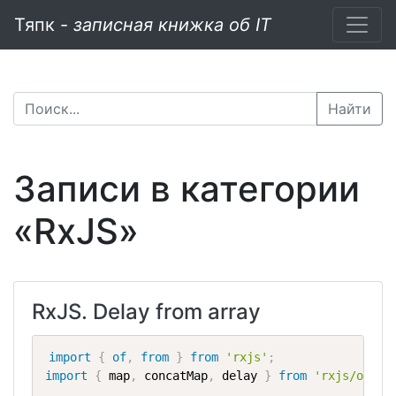
Тяпк -
записная книжка об IT
Найти
Записи в категории
«RxJS»
RxJS. Delay from array
import
{
of
,
from
}
from
'rxjs'
;
import
{
 map
,
 concatMap
,
 delay 
}
from
'rxjs/opera