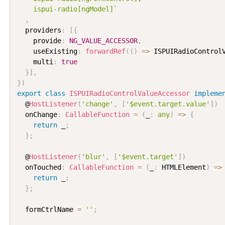
    ispui-radio[ngModel]`
,
  providers
:
[
{
    provide
:
NG_VALUE_ACCESSOR
,
    useExisting
:
forwardRef
(
(
)
=>
 ISPUIRadioControl
    multi
:
true
}
]
,
}
)
export
class
ISPUIRadioControlValueAccessor
impleme
  @
HostListener
(
'change'
,
[
'$event.target.value'
]
)
  onChange
:
CallableFunction
=
(
_
:
any
)
=>
{
return
 _
;
}
;
  @
HostListener
(
'blur'
,
[
'$event.target'
]
)
  onTouched
:
CallableFunction
=
(
_
:
 HTMLElement
)
=>
return
 _
;
}
;
  formCtrlName 
=
''
;