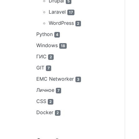
Drupal
5
Laravel
17
WordPress
2
Python
4
Windows
18
ГИС
2
GIT
7
EMC Networker
3
Личное
7
CSS
2
Docker
2