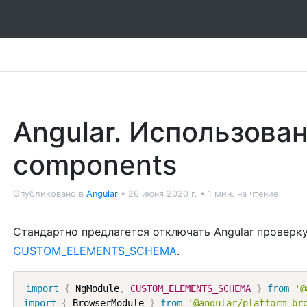
Angular. Использова
components
Опубликовано в
Angular
•
26 июня 2020 г.
•
1 мин. на чтение
Стандартно предлагется отключать Angular проверк
CUSTOM_ELEMENTS_SCHEMA
.
import
{
 NgModule
,
CUSTOM_ELEMENTS_SCHEMA
}
from
'@
import
{
 BrowserModule 
}
from
'@angular/platform-br