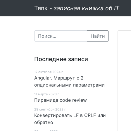
Тяпк -
записная книжка об IT
Найти
Последние записи
17 октября 2024 г.
Angular. Маршрут c 2
опциональными параметрами
11 мартa 2023 г.
Пирамида code review
29 сентября 2022 г.
Конвертировать LF в CRLF или
обратно