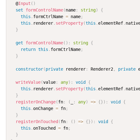
  @
Input
(
)
set
formControlName
(
name
:
string
)
{
this
.
formCtrlName 
=
 name
;
this
.
renderer
.
setProperty
(
this
.
elementRef
.
nativ
}
get
formControlName
(
)
:
string
{
return
this
.
formCtrlName
;
}
constructor
(
private
 renderer
:
 Renderer2
,
private
 
writeValue
(
value
:
any
)
:
void
{
this
.
renderer
.
setProperty
(
this
.
elementRef
.
nativ
}
registerOnChange
(
fn
:
(
_
:
any
)
=>
{
}
)
:
void
{
this
.
onChange 
=
 fn
;
}
registerOnTouched
(
fn
:
(
)
=>
{
}
)
:
void
{
this
.
onTouched 
=
 fn
;
}