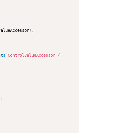
ValueAccessor
)
,
nts
ControlValueAccessor
{
{