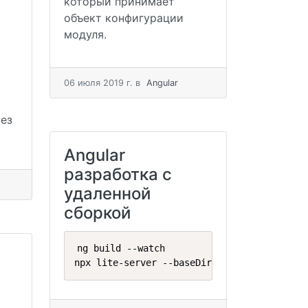
который принимает
объект конфигурации
модуля.
06 июля 2019 г.
в
Angular
ез
Angular
разработка с
удаленной
сборкой
ng build --watch

npx lite-server --baseDir
=
"dist/project-na