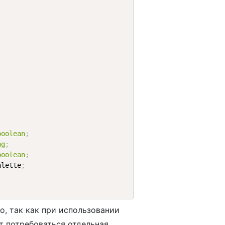
;
;
boolean
;
ng
;
boolean
;
alette
;
, так как при использовании
т потребоваться отдельная