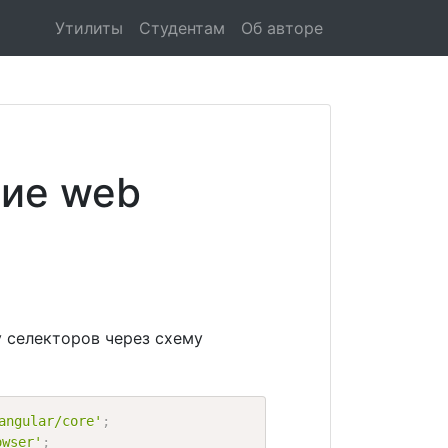
Утилиты
Студентам
Об авторе
ние web
у селекторов через схему
angular/core'
;
owser'
;