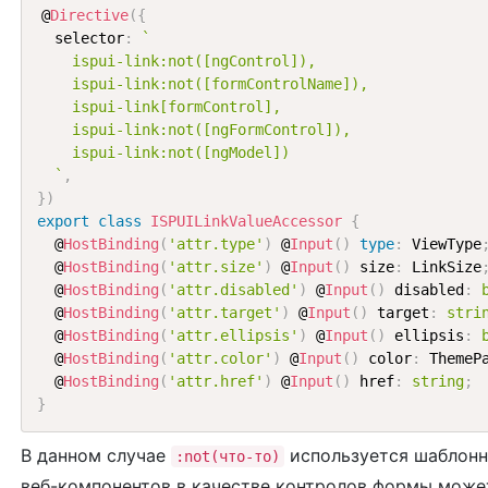
@
Directive
(
{
  selector
:
`

    ispui-link:not([ngControl]),

    ispui-link:not([formControlName]),

    ispui-link[formControl],

    ispui-link:not([ngFormControl]),

    ispui-link:not([ngModel])

  `
,
}
)
export
class
ISPUILinkValueAccessor
{
  @
HostBinding
(
'attr.type'
)
 @
Input
(
)
type
:
 ViewType
  @
HostBinding
(
'attr.size'
)
 @
Input
(
)
 size
:
 LinkSize
  @
HostBinding
(
'attr.disabled'
)
 @
Input
(
)
 disabled
:
  @
HostBinding
(
'attr.target'
)
 @
Input
(
)
 target
:
stri
  @
HostBinding
(
'attr.ellipsis'
)
 @
Input
(
)
 ellipsis
:
  @
HostBinding
(
'attr.color'
)
 @
Input
(
)
 color
:
 ThemeP
  @
HostBinding
(
'attr.href'
)
 @
Input
(
)
 href
:
string
;
}
В данном случае
используется шаблонно
:not(что-то)
веб-компонентов в качестве контролов формы може