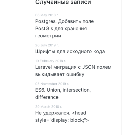
Случайные записи
06 May 2018 г.
Postgres. Добавить поле
PostGis для хранения
геометрии
20 July 2019 г.
Шрифты для исходного кода
19 February 2018 г.
Laravel миграция с JSON полем
выкидывает ошибку
05 November 2019 г.
ES6. Union, intersection,
difference
29 March 2018 г.
Не удержался. <head
style="display: block;">