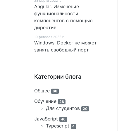
28 мартa 2022 г.
Angular. Изменение
функциональности
компонентов с помощью
директив
10 февраля 2022 г.
Windows. Docker не может
занять свободный порт
Категории блога
Общее
66
Обучение
28
Для студентов
20
JavaScript
46
Typescript
4