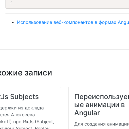
}
Использование веб-компонентов в формах Angu
хожие записи
Js Subjects
Переиспользуе
ые анимации в
держки из доклада
Angular
дрея Алексеева
nkoff) про RxJs (Subject,
Для создания анимаци
aviour Subject, Replay