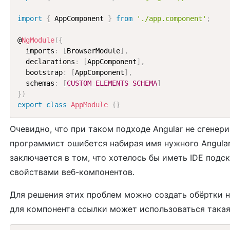
import
{
 AppComponent 
}
from
'./app.component'
;
@
NgModule
(
{
  imports
:
[
BrowserModule
]
,
  declarations
:
[
AppComponent
]
,
  bootstrap
:
[
AppComponent
]
,
  schemas
:
[
CUSTOM_ELEMENTS_SCHEMA
]
}
)
export
class
AppModule
{
}
Очевидно, что при таком подходе Angular не сгенер
программист ошибется набирая имя нужного Angula
заключается в том, что хотелось бы иметь IDE подс
свойствами веб-компонентов.
Для решения этих проблем можно создать обёртки 
для компонента ссылки может использоваться такая