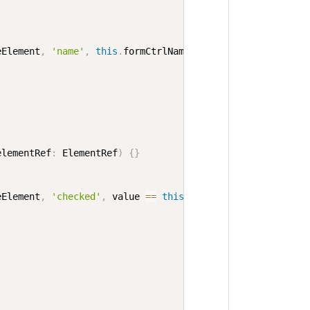
eElement
,
'name'
,
this
.
formCtrlName
)
;
elementRef
:
 ElementRef
)
{
}
eElement
,
'checked'
,
 value 
==
this
.
elementRef
.
nativeElem