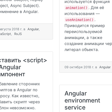
используется функция
ject, Async Subject).
. Для её
animation()
именение в Angular.
использования —
.
useAnimation()
Приводится пример
августа 2018 г.
в
Angular
,
переиспользуемой
aScript
,
RxJS
анимации, а также
создание анимации чер
литерал объекта.
ставить <script>
Angular
09 октября 2018 г.
в
Angular
омпонент
бавление сторонних
иптов в Angular по
Angular
росу. Как известно,
environment
бавить скрипт через
service
блон невозможно.