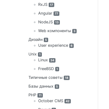
RxJS
17
Angular
77
NodeJS
13
Web компоненты
3
Дизайн
5
User experience
6
Unix
1
Linux
34
FreeBSD
1
Типичные советы
18
Базы данных
5
PHP
11
October CMS
42