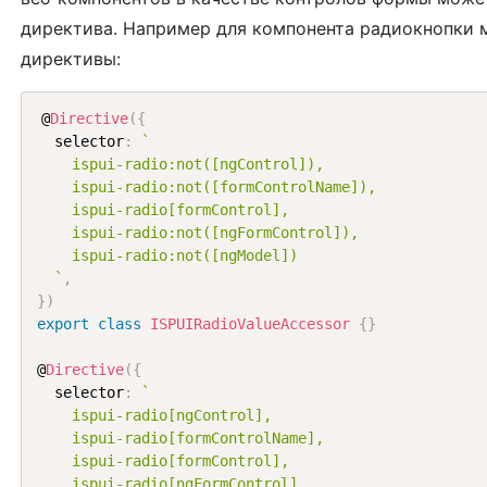
директива. Например для компонента радиокнопки м
директивы:
@
Directive
(
{
  selector
:
`

    ispui-radio:not([ngControl]),

    ispui-radio:not([formControlName]),

    ispui-radio[formControl],

    ispui-radio:not([ngFormControl]),

    ispui-radio:not([ngModel])

  `
,
}
)
export
class
ISPUIRadioValueAccessor
{
}
@
Directive
(
{
  selector
:
`

    ispui-radio[ngControl],

    ispui-radio[formControlName],

    ispui-radio[formControl],

    ispui-radio[ngFormControl],
