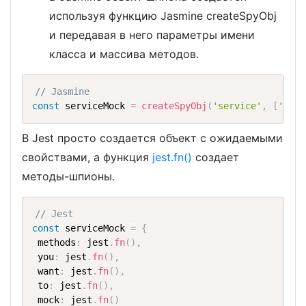
используя функцию Jasmine createSpyObj
и передавая в него параметры имени
класса и массива методов.
// Jasmine
const
 serviceMock 
=
createSpyObj
(
'service'
,
[
'meth
В Jest просто создается объект с ожидаемыми
свойствами, а функция
jest.fn()
создает
методы-шпионы.
// Jest
const
 serviceMock 
=
{
 methods
:
 jest
.
fn
(
)
,
 you
:
 jest
.
fn
(
)
,
 want
:
 jest
.
fn
(
)
,
 to
:
 jest
.
fn
(
)
,
 mock
:
 jest
.
fn
(
)