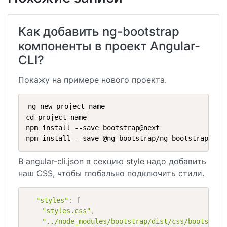
Как добавить ng-bootstrap
компоненты в проект Angular-
CLI?
Покажу на примере нового проекта.
ng new project_name

cd project_name

npm install --save bootstrap@next

npm install --save @ng-bootstrap/ng-bootstrap
В angular-cli.json в секцию style надо добавить
наш CSS, чтобы глобально подключить стили.
"styles"
:
[
"styles.css"
,
"../node_modules/bootstrap/dist/css/bootstrap