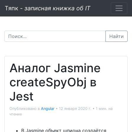
Тяпк -
записная книжка об IT
Найти
Аналог Jasmine
createSpyObj в
Jest
Опубликовано в
Angular
•
12 января 2020 г.
•
1 мин. на
чтение
В Jasmine объект шпиона создаётся