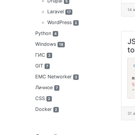
Drupal
5
14 
Laravel
17
WordPress
2
Python
4
JS
Windows
18
to
ГИС
2
GIT
7
EMC Networker
3
m
S
Личное
7
"
CSS
2
Docker
2
31 