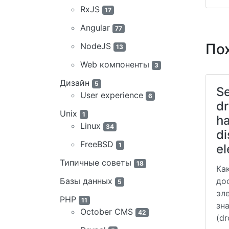
RxJS
17
Angular
77
По
NodeJS
13
Web компоненты
3
Дизайн
5
Se
User experience
6
d
Unix
1
ha
Linux
34
di
FreeBSD
1
e
Типичные советы
18
Ка
Базы данных
до
5
эл
PHP
11
зн
October CMS
42
(d