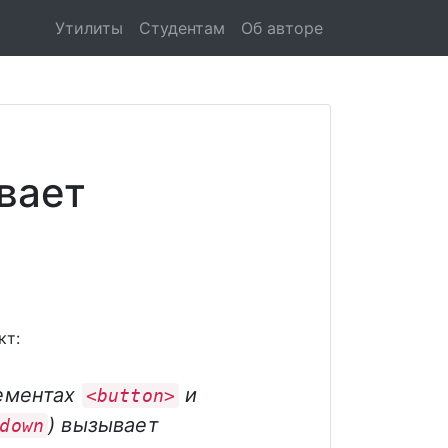
Утилиты
Студентам
Об авторе
ывает
кт:
ементах
и
<button>
) вызывает
down