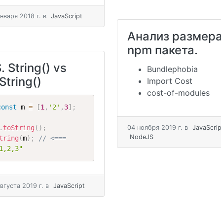
января 2018 г.
в
JavaScript
Анализ размер
npm пакета.
. String() vs
Bundlephobia
String()
Import Cost
cost-of-modules
const
 m 
=
[
1
,
'2'
,
3
]
;
.
toString
(
)
;
04 ноября 2019 г.
в
JavaScrip
NodeJS
tring
(
m
)
;
// <===
1,2,3"
августа 2019 г.
в
JavaScript