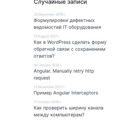
Случайные записи
25 December 2018 г.
Формулировки дефектных
ведомостей IT оборудования
17 August 2017 г.
Как в WordPress сделать форму
обратной связи с сохранением
ответов?
04 January 2019 г.
Angular. Manually retry http
request
12 November 2017 г.
Пример Angular Interceptors
17 October 2018 г.
Как проверить ширину канала
между компьютерам?