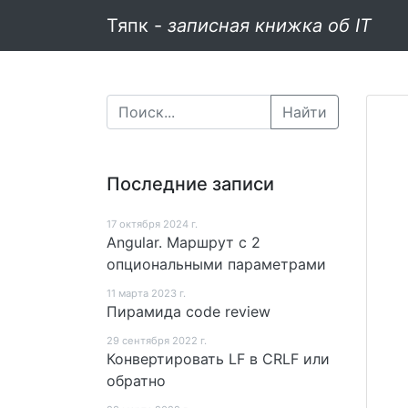
Тяпк -
записная книжка об IT
Найти
Последние записи
17 октября 2024 г.
Angular. Маршрут c 2
опциональными параметрами
11 мартa 2023 г.
Пирамида code review
29 сентября 2022 г.
Конвертировать LF в CRLF или
обратно