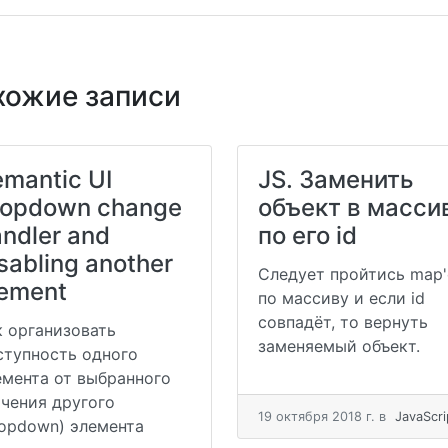
хожие записи
mantic UI
JS. Заменить
ropdown change
объект в масси
ndler and
по его id
sabling another
Следует пройтись map
lement
по массиву и если id
совпадёт, то вернуть
к организовать
заменяемый объект.
ступность одного
емента от выбранного
ачения другого
19 октября 2018 г.
в
JavaScri
ropdown) элемента