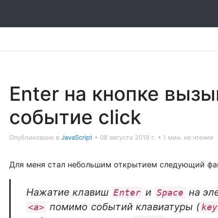
Enter на кнопке выз
событие click
Опубликовано в
JavaScript
•
08 августа 2019 г.
•
1 мин. на чтение
Для меня стал небольшим открытием следующий фа
Нажатие клавиш
и
на эл
Enter
Space
помимо событий клавиатуры (
<a>
key