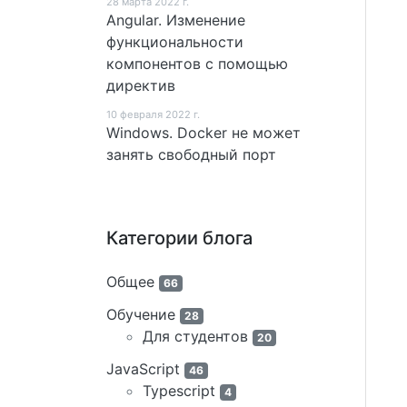
28 мартa 2022 г.
Angular. Изменение
функциональности
компонентов с помощью
директив
10 февраля 2022 г.
Windows. Docker не может
занять свободный порт
Категории блога
Общее
66
Обучение
28
Для студентов
20
JavaScript
46
Typescript
4