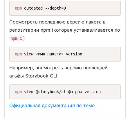
npm
 outdated --depth
=
0
Посмотреть последнюю версию пакета в
репозитарии npm (которая устанавливается по
)
npm i
npm
 view 
<
имя_пакета
>
 version
Например, посмотреть версию последней
альфы Storybook CLI
npm
 view @storybook/cli@alpha version
Официальная документация по теме