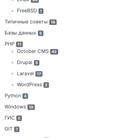
FreeBSD
1
Типичные советы
18
Базы данных
5
PHP
11
October CMS
42
Drupal
5
Laravel
17
WordPress
2
Python
4
Windows
18
ГИС
2
GIT
7