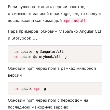
Если нужно поставить версии пакетов,
отличные от записей в package.json, то следует
воспользоваться командой
npm install
Пара примеров, обновим глабально Angular CLI
и Storybook CLI
npm
npm
 update @storybook/cli -g
Обновим npm через npm в рамках минорной
версии
npm
 update 
npm
 -g
Обновим npm через npm с переходом на
последнюю мажорную версию