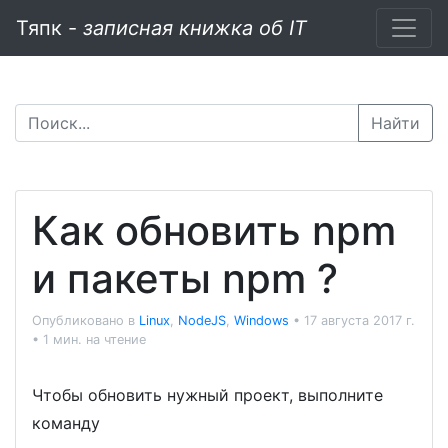
Тяпк -
записная книжка об IT
Найти
Как обновить npm
и пакеты npm ?
Опубликовано в
Linux
,
NodeJS
,
Windows
•
17 августа 2017 г.
•
1 мин. на чтение
Чтобы обновить нужный проект, выполните
команду