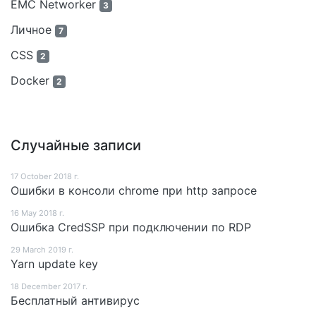
EMC Networker
3
Личное
7
CSS
2
Docker
2
Случайные записи
17 October 2018 г.
Ошибки в консоли chrome при http запросе
16 May 2018 г.
Ошибка CredSSP при подключении по RDP
29 March 2019 г.
Yarn update key
18 December 2017 г.
Бесплатный антивирус