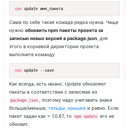
npm
 update имя_пакета
Сама по себе такая комада редка нужна. Чаще
нужно
обновить npm пакеты проекта за
записью новых версий в package.json
, для
этого в корневой директории проекта
выполните команду
npm
 update --save
Как всегда, есть нюанс. Update обновляет
пакеты в соответствии с записями из
, поэтому надо учитавать знаки
package.json
больше/меньше,
тильды, крышки
и равно. Если
пакет задан как = 1.0.67, то
его не
npm update
обновит.