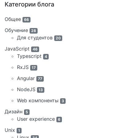
Категории блога
Общее
66
Обучение
28
Для студентов
20
JavaScript
46
Typescript
4
RxJS
17
Angular
77
NodeJS
13
Web компоненты
3
Дизайн
5
User experience
6
Unix
1
Linux
34