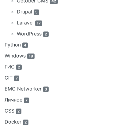
October CMS
42
Drupal
5
Laravel
17
WordPress
2
Python
4
Windows
18
ГИС
2
GIT
7
EMC Networker
3
Личное
7
CSS
2
Docker
2