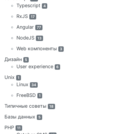
Typescript
4
RxJS
17
Angular
77
NodeJS
13
Web компоненты
3
Дизайн
5
User experience
6
Unix
1
Linux
34
FreeBSD
1
Типичные советы
18
Базы данных
5
PHP
11