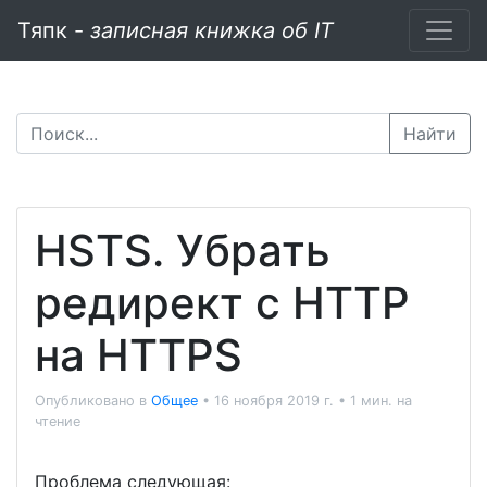
Тяпк -
записная книжка об IT
Найти
HSTS. Убрать
редирект с HTTP
на HTTPS
Опубликовано в
Общее
•
16 ноября 2019 г.
•
1 мин. на
чтение
Проблема следующая: