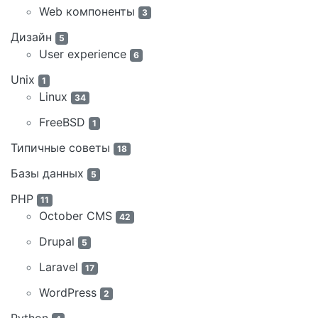
Web компоненты
3
Дизайн
5
User experience
6
Unix
1
Linux
34
FreeBSD
1
Типичные советы
18
Базы данных
5
PHP
11
October CMS
42
Drupal
5
Laravel
17
WordPress
2