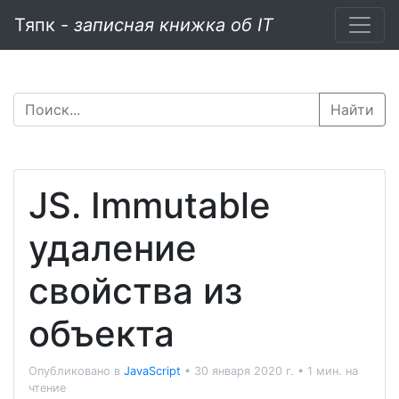
Тяпк -
записная книжка об IT
Найти
JS. Immutable
удаление
свойства из
объекта
Опубликовано в
JavaScript
•
30 января 2020 г.
•
1 мин. на
чтение