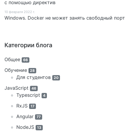
с помощью директив
10 февраля 2022 г.
Windows. Docker не может занять свободный порт
Категории блога
Общее
66
Обучение
28
Для студентов
20
JavaScript
46
Typescript
4
RxJS
17
Angular
77
NodeJS
13