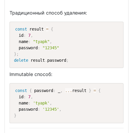
Традиционный способ удаления:
const
 result 
=
{
  id
:
7
,
  name
:
"tyapk"
,
  password
:
"12345"
}
;
delete
 result
.
password
;
Immutable способ:
const
{
 password
:
 _
,
...
result 
}
=
{
  id
:
7
,
  name
:
'tyapk'
,
  password
:
'12345'
,
}