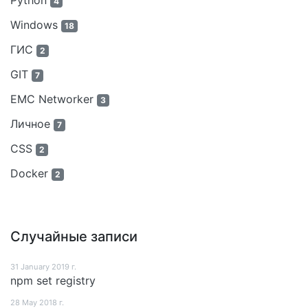
Python
4
Windows
18
ГИС
2
GIT
7
EMC Networker
3
Личное
7
CSS
2
Docker
2
Случайные записи
31 January 2019 г.
npm set registry
28 May 2018 г.