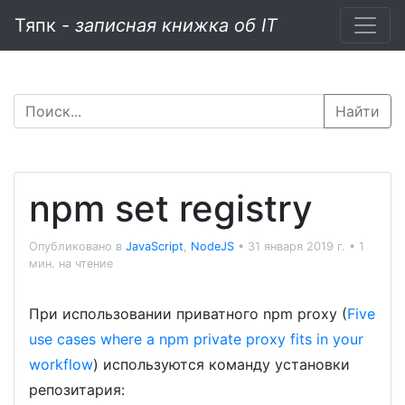
Тяпк -
записная книжка об IT
Найти
npm set registry
Опубликовано в
JavaScript
,
NodeJS
•
31 января 2019 г.
•
1
мин. на чтение
При использовании приватного npm proxy (
Five
use cases where a npm private proxy fits in your
workflow
) используются команду установки
репозитария: