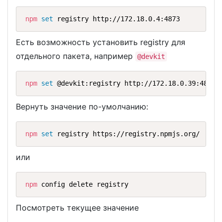
npm
set
 registry http://172.18.0.4:4873
Есть возможность установить registry для
отдельного пакета, например
@devkit
npm
set
 @devkit:registry http://172.18.0.39:4873
Вернуть значение по-умолчанию:
npm
set
 registry https://registry.npmjs.org/
или
npm
 config delete registry
Посмотреть текущее значение