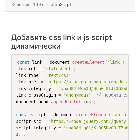
13 января 2019 г.
в
JavaScript
Добавить css link и js script
динамически
const
 link 
=
 document
.
createElement
(
'link'
)
;
link
.
rel 
=
'stylesheet'
;
link
.
type 
=
'text/css'
;
link
.
href 
=
'https://stackpath.bootstrapcdn.com/b
link
.
integrity 
=
'sha384-MCw98/SFnGE8fJT3GXwEOngs
link
.
crossOrigin 
=
'anonymous'
;
// необязательно
document
.
head
.
appendChild
(
link
)
;
const
 script 
=
 document
.
createElement
(
'script'
)
;
script
.
src 
=
'https://code.jquery.com/jquery-3.3.
script
.
integrity 
=
'sha384-q8i/X+965DzO0rT7abK41J
s
...