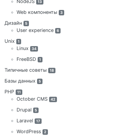
NodeJS
13
Web компоненты
3
Дизайн
5
User experience
6
Unix
1
Linux
34
FreeBSD
1
Типичные советы
18
Базы данных
5
PHP
11
October CMS
42
Drupal
5
Laravel
17
WordPress
2