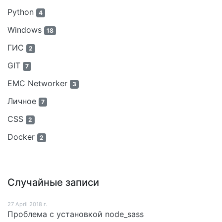
Python
4
Windows
18
ГИС
2
GIT
7
EMC Networker
3
Личное
7
CSS
2
Docker
2
Случайные записи
27 April 2018 г.
Проблема с установкой node_sass