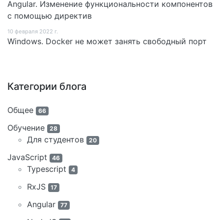
Angular. Изменение функциональности компонентов
с помощью директив
10 февраля 2022 г.
Windows. Docker не может занять свободный порт
Категории блога
Общее
66
Обучение
28
Для студентов
20
JavaScript
46
Typescript
4
RxJS
17
Angular
77