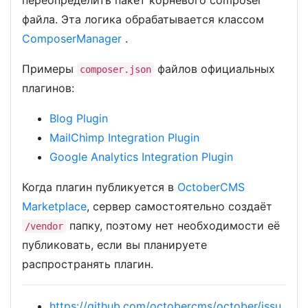
переопределить пакет корневого composer
файла. Эта логика обрабатывается классом
ComposerManager
.
Примеры
файлов официальных
composer.json
плагинов:
Blog Plugin
MailChimp Integration Plugin
Google Analytics Integration Plugin
Когда плагин публикуется в
OctoberCMS
Marketplace
, сервер самостоятельно создаёт
папку, поэтому нет необходимости её
/vendor
публиковать, если вы планируете
распространять плагин.
https://github.com/octobercms/october/issu