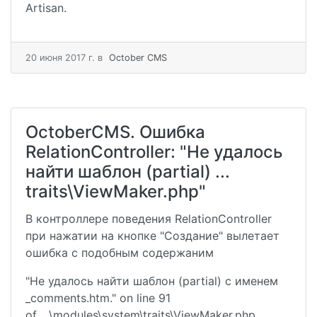
Artisan.
20 июня 2017 г.
в
October CMS
OctoberCMS. Ошибка
RelationController: "Не удалось
найти шаблон (partial) ...
traits\ViewMaker.php"
В контроллере поведения RelationController
при нажатии на кнопке "Cоздание" вылетает
ошибка с подобным содержаним
"Не удалось найти шаблон (partial) с именем
_comments.htm." on line 91
of ...\modules\system\traits\ViewMaker.php