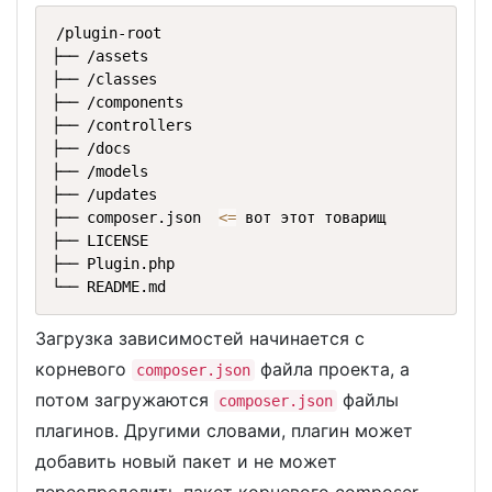
/plugin-root

├── /assets

├── /classes

├── /components

├── /controllers

├── /docs

├── /models

├── /updates

├── composer.json  
<=
 вот этот товарищ

├── LICENSE

├── Plugin.php

└── README.md
Загрузка зависимостей начинается с
корневого
файла проекта, а
composer.json
потом загружаются
файлы
composer.json
плагинов. Другими словами, плагин может
добавить новый пакет и не может