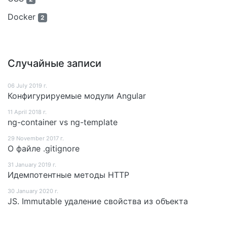
Docker
2
Случайные записи
06 July 2019 г.
Конфигурируемые модули Angular
11 April 2018 г.
ng-container vs ng-template
29 November 2017 г.
О файле .gitignore
31 January 2019 г.
Идемпотентные методы HTTP
30 January 2020 г.
JS. Immutable удаление свойства из объекта