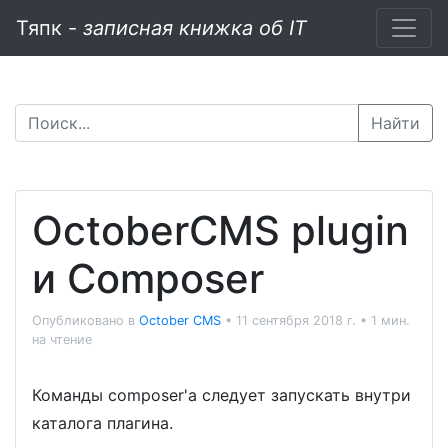
Тяпк -
записная книжка об IT
Найти
OctoberCMS plugin
и Composer
Опубликовано в
October CMS
•
11 сентября 2018 г.
•
1 мин.
на чтение
Команды composer'a следует запускать внутри
каталога плагина.