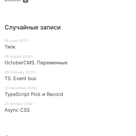
Случайные записи
08 June 2017 г.
Тяпк
08 August 2018 г.
OctoberCMS. Переменные
09 February 2020 г.
TS. Event bus
25 December 2018 г.
TypeScript Pick и Record
20 October 2018 г.
Async CSS