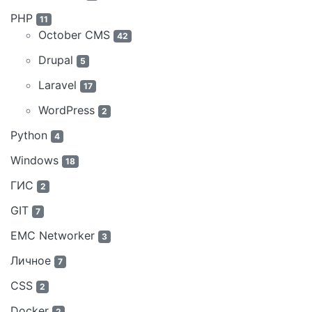
PHP
11
October CMS
42
Drupal
5
Laravel
17
WordPress
2
Python
4
Windows
18
ГИС
2
GIT
7
EMC Networker
3
Личное
7
CSS
2
Docker
2