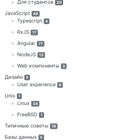
Для студентов
20
JavaScript
46
Typescript
4
RxJS
17
Angular
77
NodeJS
13
Web компоненты
3
Дизайн
5
User experience
6
Unix
1
Linux
34
FreeBSD
1
Типичные советы
18
Базы данных
5