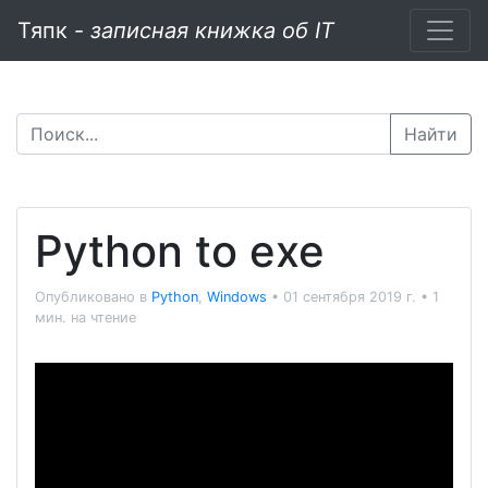
Тяпк -
записная книжка об IT
Найти
Python to exe
Опубликовано в
Python
,
Windows
•
01 сентября 2019 г.
•
1
мин. на чтение