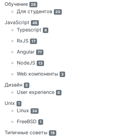
Обучение
28
Для студентов
20
JavaScript
46
Typescript
4
RxJS
17
Angular
77
NodeJS
13
Web компоненты
3
Дизайн
5
User experience
6
Unix
1
Linux
34
FreeBSD
1
Типичные советы
18