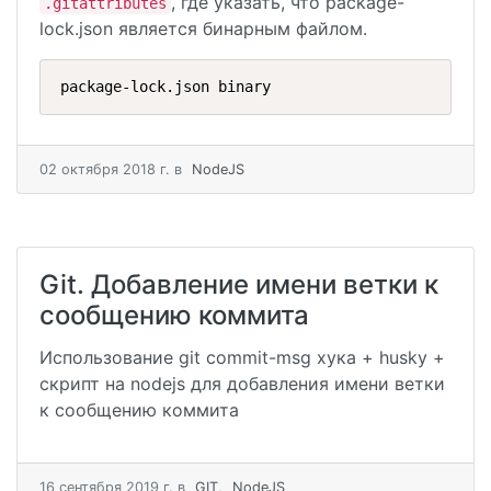
, где указать, что package-
.gitattributes
lock.json является бинарным файлом.
package-lock.json binary
02 октября 2018 г.
в
NodeJS
Git. Добавление имени ветки к
сообщению коммита
Использование git commit-msg хука + husky +
скрипт на nodejs для добавления имени ветки
к сообщению коммита
16 сентября 2019 г.
в
GIT
,
NodeJS