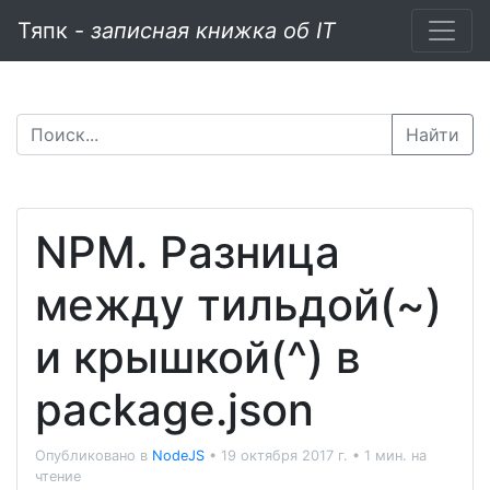
Тяпк -
записная книжка об IT
Найти
NPM. Разница
между тильдой(~)
и крышкой(^) в
package.json
Опубликовано в
NodeJS
•
19 октября 2017 г.
•
1 мин. на
чтение