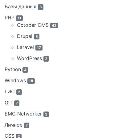
Базы данных
5
PHP
11
October CMS
42
Drupal
5
Laravel
17
WordPress
2
Python
4
Windows
18
ГИС
2
GIT
7
EMC Networker
3
Личное
7
CSS
2