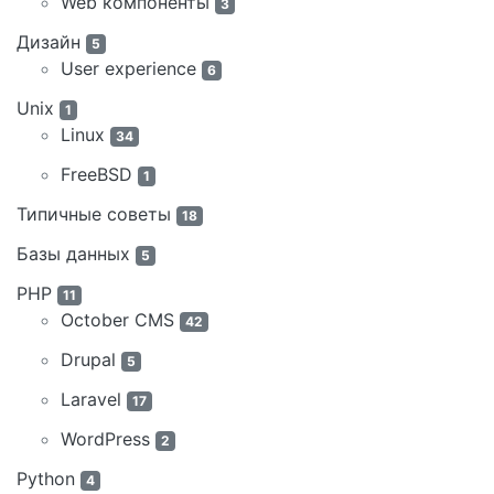
Web компоненты
3
Дизайн
5
User experience
6
Unix
1
Linux
34
FreeBSD
1
Типичные советы
18
Базы данных
5
PHP
11
October CMS
42
Drupal
5
Laravel
17
WordPress
2
Python
4