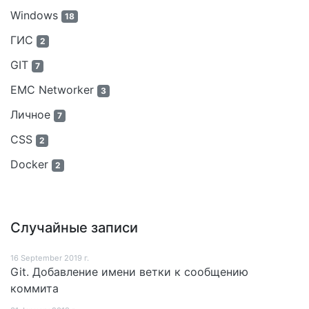
Windows
18
ГИС
2
GIT
7
EMC Networker
3
Личное
7
CSS
2
Docker
2
Случайные записи
16 September 2019 г.
Git. Добавление имени ветки к сообщению
коммита