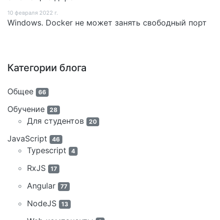
10 февраля 2022 г.
Windows. Docker не может занять свободный порт
Категории блога
Общее
66
Обучение
28
Для студентов
20
JavaScript
46
Typescript
4
RxJS
17
Angular
77
NodeJS
13