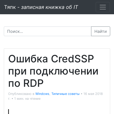
Тяпк -
записная книжка об IT
Найти
Ошибка CredSSP
при подключении
по RDP
Опубликовано в
Windows
,
Типичные советы
•
16 мая 2018
г.
•
1 мин. на чтение