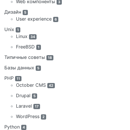
Web компоненты
3
Дизайн
5
User experience
6
Unix
1
Linux
34
FreeBSD
1
Типичные советы
18
Базы данных
5
PHP
11
October CMS
42
Drupal
5
Laravel
17
WordPress
2
Python
4