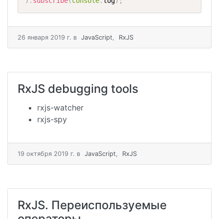
)
.
subscribe
(
console
.
log
)
;
26 января 2019 г.
в
JavaScript
,
RxJS
RxJS debugging tools
rxjs-watcher
rxjs-spy
19 октября 2019 г.
в
JavaScript
,
RxJS
RxJS. Переиспользуемые
операторы