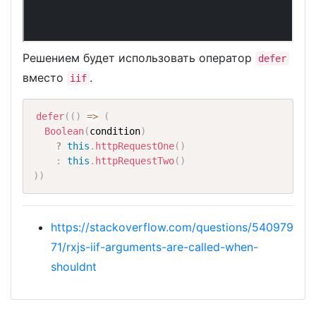
Решением будет использовать оператор
defer
вместо
.
iif
defer
(
(
)
=>
(
Boolean
(
condition
)
?
this
.
httpRequestOne
(
)
:
this
.
httpRequestTwo
(
)
)
)
https://stackoverflow.com/questions/540979
71/rxjs-iif-arguments-are-called-when-
shouldnt