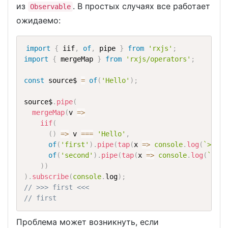
из
. В простых случаях все работает
Observable
ожидаемо:
import
{
 iif
,
of
,
 pipe 
}
from
'rxjs'
;
import
{
 mergeMap 
}
from
'rxjs/operators'
;
const
 source$ 
=
of
(
'Hello'
)
;
source$
.
pipe
(
mergeMap
(
v 
=>
iif
(
(
)
=>
 v 
===
'Hello'
,
of
(
'first'
)
.
pipe
(
tap
(
x 
=>
console
.
log
(
`>>> 
$
of
(
'second'
)
.
pipe
(
tap
(
x 
=>
console
.
log
(
`>>> 
)
)
)
.
subscribe
(
console
.
log
)
;
// >>> first <<<
// first
Проблема может возникнуть, если