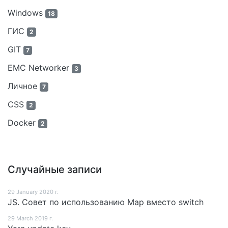
Windows
18
ГИС
2
GIT
7
EMC Networker
3
Личное
7
CSS
2
Docker
2
Случайные записи
29 January 2020 г.
JS. Совет по использованию Map вместо switch
29 March 2019 г.