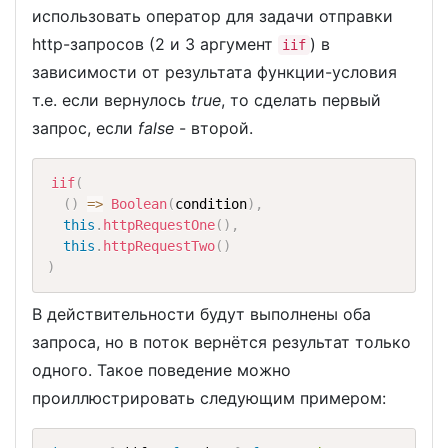
использовать оператор для задачи отправки
http-запросов (2 и 3 аргумент
) в
iif
зависимости от результата функции-условия
т.е. если вернулось
true
, то сделать первый
запрос, если
false
- второй.
iif
(
(
)
=>
Boolean
(
condition
)
,
this
.
httpRequestOne
(
)
,
this
.
httpRequestTwo
(
)
)
В действительности будут выполнены оба
запроса, но в поток вернётся результат только
одного. Такое поведение можно
проиллюстрировать следующим примером: