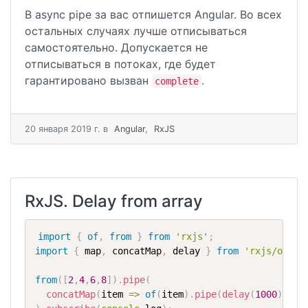
В async pipe за вас отпишется Angular. Во всех
остальных случаях лучше отписываться
самостоятельно. Допускается не
отписываться в потоках, где будет
гарантировано вызван
.
complete
20 января 2019 г.
в
Angular
,
RxJS
RxJS. Delay from array
import
{
of
,
from
}
from
'rxjs'
;
import
{
 map
,
 concatMap
,
 delay 
}
from
'rxjs/opera
from
(
[
2
,
4
,
6
,
8
]
)
.
pipe
(
concatMap
(
item 
=>
of
(
item
)
.
pipe
(
delay
(
1000
)
)
)