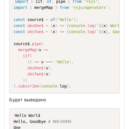
import
{
 iif
,
of
,
 pipe 
}
from
'rxjs'
;
import
{
 mergeMap 
}
from
'rxjs/operators'
;
const
 source$ 
=
of
(
'Hello'
)
;
const
obsOne$
=
(
x
)
=>
{
console
.
log
(
`
${
x
}
 World`
)
;
const
obsTwo$
=
(
x
)
=>
{
console
.
log
(
`
${
x
}
, Goodbye
source$
.
pipe
(
mergeMap
(
v 
=>
iif
(
(
)
=>
 v 
===
'Hello'
,
obsOne$
(
v
)
,
obsTwo$
(
v
)
)
)
)
.
subscribe
(
console
.
log
)
;
Будет выведено
Hello World

Hello, Goodbye 
# ВНЕЗАПНО
One