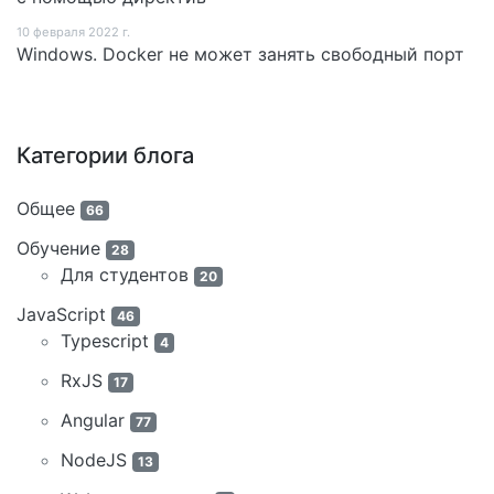
10 февраля 2022 г.
Windows. Docker не может занять свободный порт
Категории блога
Общее
66
Обучение
28
Для студентов
20
JavaScript
46
Typescript
4
RxJS
17
Angular
77
NodeJS
13