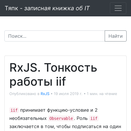
Тяпк -
записная книжка об IT
Найти
RxJS. Тонкость
работы iif
Опубликовано в
RxJS
•
19 июля 2019 г.
•
1 мин. на чтение
принимает функцию-условие и 2
iif
необязательных
. Роль
Observable
iif
заключается в том, чтобы подписаться на один