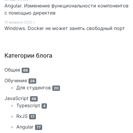
Angular. Изменение функциональности компонентов
с помощью директив
10 февраля 2022 г.
Windows. Docker не может занять свободный порт
Категории блога
Общее
66
Обучение
28
Для студентов
20
JavaScript
46
Typescript
4
RxJS
17
Angular
77