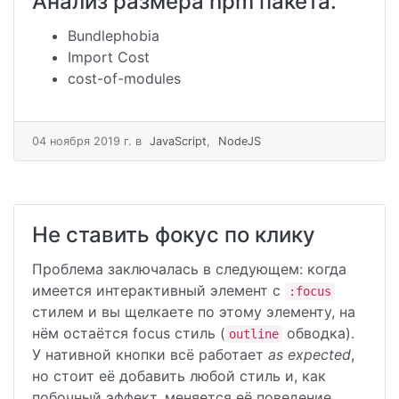
Анализ размера npm пакета.
Bundlephobia
Import Cost
cost-of-modules
04 ноября 2019 г.
в
JavaScript
,
NodeJS
Не ставить фокус по клику
Проблема заключалась в следующем: когда
имеется интерактивный элемент с
:focus
стилем и вы щелкаете по этому элементу, на
нём остаётся focus стиль (
обводка).
outline
У нативной кнопки всё работает
as expected
,
но стоит её добавить любой стиль и, как
побочный эффект, меняется её поведение.