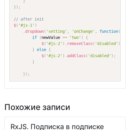
}
}
)
;
// after init
$
(
'#js-1'
)
.
dropdown
(
'setting'
,
'onChange'
,
function
(
newV
if
(
newValue 
==
'two'
)
{
$
(
'#js-2'
)
.
removeClass
(
'disabled'
)
;
}
else
{
$
(
'#js-2'
)
.
addClass
(
'disabled'
)
;
}
}
)
;
Похожие записи
RxJS. Подписка в подписке