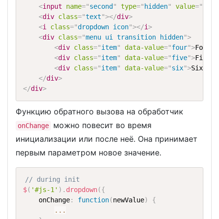
<
input
name
=
"
second
"
type
=
"
hidden
"
value
=
"
six
"
<
div
class
=
"
text
"
>
</
div
>
<
i
class
=
"
dropdown icon
"
>
</
i
>
<
div
class
=
"
menu ui transition hidden
"
>
<
div
class
=
"
item
"
data-value
=
"
four
"
>
Four
</
<
div
class
=
"
item
"
data-value
=
"
five
"
>
Five
</
<
div
class
=
"
item
"
data-value
=
"
six
"
>
Six
</
di
</
div
>
</
div
>
Функцию обратного вызова на обработчик
можно повесит во время
onChange
инициализации или после неё. Она принимает
первым параметром новое значение.
// during init
$
(
'#js-1'
)
.
dropdown
(
{
    onChange
:
function
(
newValue
)
{
...