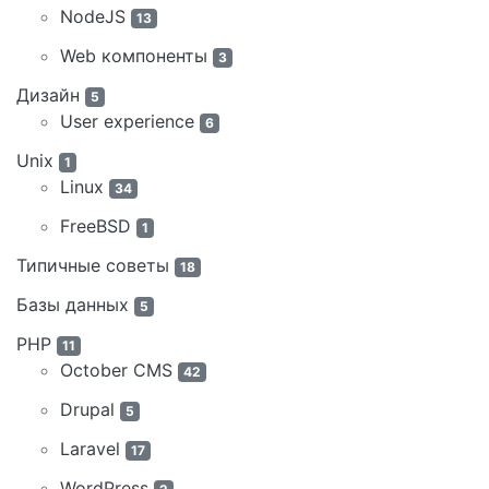
NodeJS
13
Web компоненты
3
Дизайн
5
User experience
6
Unix
1
Linux
34
FreeBSD
1
Типичные советы
18
Базы данных
5
PHP
11
October CMS
42
Drupal
5
Laravel
17
WordPress