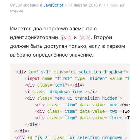
Опубликовано в
JavaScript
•
14 января 2018 г.
•
1 мин. на
чтение
Имеется два dropdown элемента с
идентификаторами
и
. Второй
js-1
js-2
должен быть доступен только, если в первом
выбрано определённое значение.
<
div
id
=
"
js-1
"
class
=
"
ui selection dropdown
"
>
<
input
name
=
"
first
"
type
=
"
hidden
"
value
=
"
two
"
>
<
div
class
=
"
text
"
>
</
div
>
<
i
class
=
"
dropdown icon
"
>
</
i
>
<
div
class
=
"
menu ui transition hidden
"
>
<
div
class
=
"
item
"
data-value
=
"
one
"
>
One
</
di
<
div
class
=
"
item
"
data-value
=
"
two
"
>
Two
</
di
<
div
class
=
"
item
"
data-value
=
"
three
"
>
Three
</
div
>
</
div
>
<
div
id
=
"
js-2
"
class
=
"
ui selection dropdown
"
>