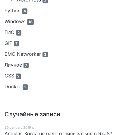
2
Python
4
Windows
18
ГИС
2
GIT
7
EMC Networker
3
Личное
7
CSS
2
Docker
2
Случайные записи
20 January 2019 г.
Angular. Когда не надо отписываться в RxJS?