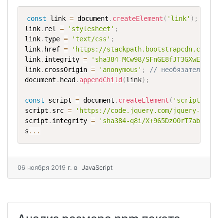
const
 link 
=
 document
.
createElement
(
'link'
)
;
link
.
rel 
=
'stylesheet'
;
link
.
type 
=
'text/css'
;
link
.
href 
=
'https://stackpath.bootstrapcdn.com/b
link
.
integrity 
=
'sha384-MCw98/SFnGE8fJT3GXwEOngs
link
.
crossOrigin 
=
'anonymous'
;
// необязательно
document
.
head
.
appendChild
(
link
)
;
const
 script 
=
 document
.
createElement
(
'script'
)
;
script
.
src 
=
'https://code.jquery.com/jquery-3.3.
script
.
integrity 
=
'sha384-q8i/X+965DzO0rT7abK41J
s
...
06 ноября 2019 г.
в
JavaScript