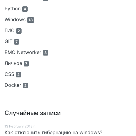
Python
4
Windows
18
ГИС
2
GIT
7
EMC Networker
3
Личное
7
CSS
2
Docker
2
Случайные записи
13 February 2018 г.
Как отключить гибернацию на windows?