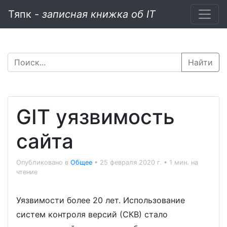
Тяпк -
записная книжка об IT
Найти
GIT уязвимость
сайта
Опубликовано в
Общее
•
25 февраля 2020 г.
•
1 мин. на
чтение
Уязвимости более 20 лет. Использование
систем контроля версий (СКВ) стало