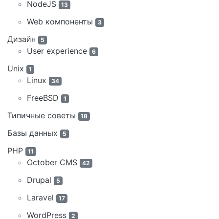
NodeJS
13
Web компоненты
3
Дизайн
5
User experience
6
Unix
1
Linux
34
FreeBSD
1
Типичные советы
18
Базы данных
5
PHP
11
October CMS
42
Drupal
5
Laravel
17
WordPress
2