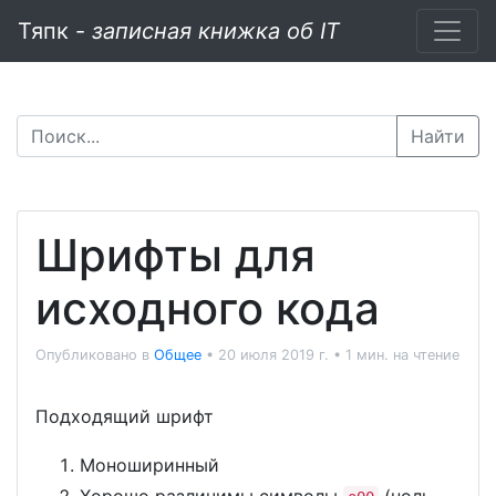
Тяпк -
записная книжка об IT
Найти
Шрифты для
исходного кода
Опубликовано в
Общее
•
20 июля 2019 г.
•
1 мин. на чтение
Подходящий шрифт
Моноширинный