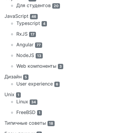
Для студентов
20
JavaScript
46
Typescript
4
RxJS
17
Angular
77
NodeJS
13
Web компоненты
3
Дизайн
5
User experience
6
Unix
1
Linux
34
FreeBSD
1
Типичные советы
18