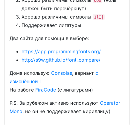
Хорошо различимы символы
(ноль
oO0
должен быть перечёркнут)
Хорошо различимы символы
1lI|
Поддерживает лигатуры
Два сайта для помощи в выборе:
https://app.programmingfonts.org/
http://s9w.github.io/font_compare/
Дома использую
Consolas
, вариант
с
изменённой l
На работе
FiraCode
(с лигатурами)
P.S. За рубежом активно используют
Operator
Mono
, но он не поддерживает кириллицу(.