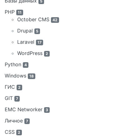
Базы данных
5
PHP
11
October CMS
42
Drupal
5
Laravel
17
WordPress
2
Python
4
Windows
18
ГИС
2
GIT
7
EMC Networker
3
Личное
7
CSS
2