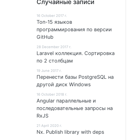
Случайные записи
16 October 2017 г.
Топ-15 языков
программирования по версии
GitHub
28 December 2017 г.
Laravel коллекция. Сортировка
по 2 столбцам
19 June 2017 г.
Перенести базы PostgreSQL на
другой диск Windows
16 October 2018 г.
Angular параллельные и
последовательные запросы на
RxJS
21 April 2020 г.
Nx. Publish library with deps