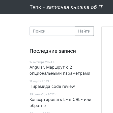
Тяпк -
записная книжка об IT
Найти
Последние записи
17 октября 2024 г.
Angular. Маршрут c 2
опциональными параметрами
11 мартa 2023 г.
Пирамида code review
29 сентября 2022 г.
Конвертировать LF в CRLF или
обратно