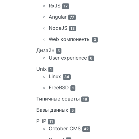
RxJS
17
Angular
77
NodeJS
13
Web компоненты
3
Дизайн
5
User experience
6
Unix
1
Linux
34
FreeBSD
1
Типичные советы
18
Базы данных
5
PHP
11
October CMS
42