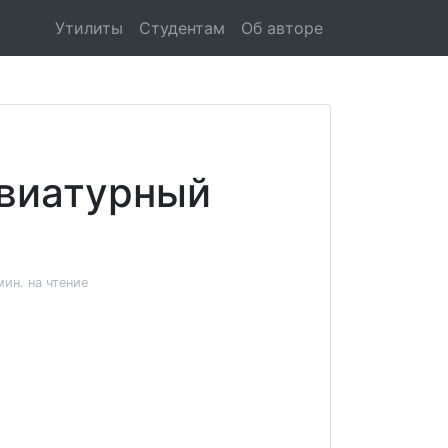
Утилиты
Студентам
Об авторе
авиатурный
мин. на чтение