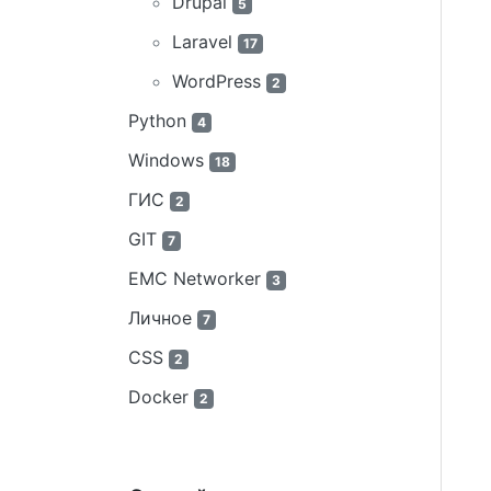
Drupal
5
Laravel
17
WordPress
2
Python
4
Windows
18
ГИС
2
GIT
7
EMC Networker
3
Личное
7
CSS
2
Docker
2